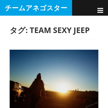
コ
チームアネゴスター
ン
テ
ン
タグ:
TEAM SEXY JEEP
ツ
へ
ス
キ
ッ
プ