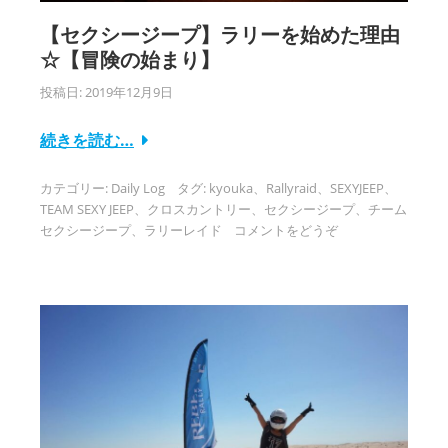
【セクシージープ】ラリーを始めた理由
☆【冒険の始まり】
投稿日:
2019年12月9日
続きを読む…
カテゴリー:
Daily Log
タグ:
kyouka
、
Rallyraid
、
SEXYJEEP
、
TEAM SEXY JEEP
、
クロスカントリー
、
セクシージープ
、
チーム
セクシージープ
、
ラリーレイド
コメントをどうぞ