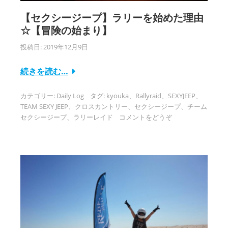
【セクシージープ】ラリーを始めた理由
☆【冒険の始まり】
投稿日:
2019年12月9日
続きを読む…
カテゴリー:
Daily Log
タグ:
kyouka
、
Rallyraid
、
SEXYJEEP
、
TEAM SEXY JEEP
、
クロスカントリー
、
セクシージープ
、
チーム
セクシージープ
、
ラリーレイド
コメントをどうぞ