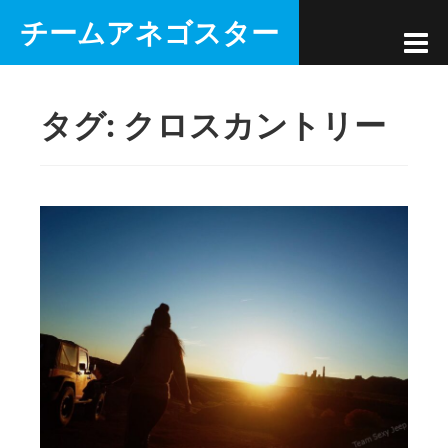
コ
チームアネゴスター
ン
テ
ン
タグ:
クロスカントリー
ツ
へ
ス
キ
ッ
プ