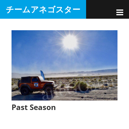
コ
チームアネゴスター
ン
テ
ン
ツ
へ
ス
キ
ッ
プ
Past Season