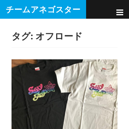
コ
チームアネゴスター
ン
テ
ン
タグ:
オフロード
ツ
へ
ス
キ
ッ
プ