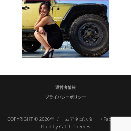
運営者情報
プライバシーポリシー
運
プ
COPYRIGHT © 2026年
チームアネゴスター
•
Fabulous
営
ラ
Fluid by
Catch Themes